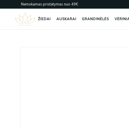
Pereiti
Nemokamas pristatymas nuo 49€
prie
turinio
ŽIEDAI
AUSKARAI
GRANDINĖLĖS
VĖRINI