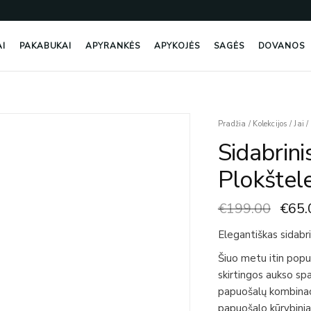
AI
PAKABUKAI
APYRANKĖS
APYKOJĖS
SAGĖS
DOVANOS
Origi
produkto
Pradžia
/
Kolekcijos
/
Jai
/
price
kiekis:
Sidabrini
was:
Sidabrinis
€199
Žiedas
Plokštele
Su
Auksine
€
199.00
€
65.
Plokštele
Ir
Elegantiškas sidabri
Onikso
Šiuo metu itin popul
Stiklu
skirtingos aukso spa
papuošalų kombinaci
papuošalo kūrybiniam