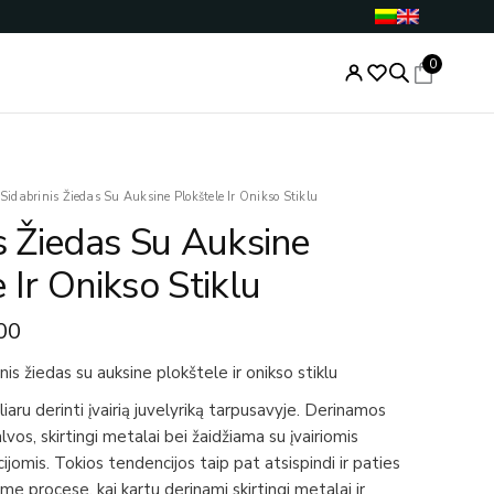
0
nal
Current
Sidabrinis Žiedas Su Auksine Plokštele Ir Onikso Stiklu
price
s Žiedas Su Auksine
is:
.00.
€65.00.
 Ir Onikso Stiklu
00
nis žiedas su auksine plokštele ir onikso stiklu
iaru derinti įvairią juvelyriką tarpusavyje. Derinamos
lvos, skirtingi metalai bei žaidžiama su įvairiomis
jomis. Tokios tendencijos taip pat atsispindi ir paties
e procese, kai kartu derinami skirtingi metalai ir