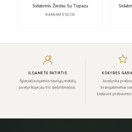
Original
Current
Sidabrinis Žiedas Su Topazu
Sidabr
price
price
€
145.00
€
50.00
was:
is:
€145.00.
€50.00.
ILGAMETĖ PATIRTIS
KOKYBĖS GARA
Specializuojamės tauriųjų metalų
Juvelyrika prabuo
juvelyrikoje jau tris dešimtmečius.
brangakmeniai sert
Lietuvos prabavimo