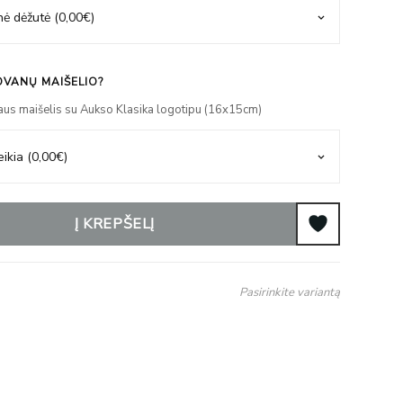
VANŲ MAIŠELIO?
aus maišelis su Aukso Klasika logotipu (16x15cm)
Į KREPŠELĮ
Pasirinkite variantą