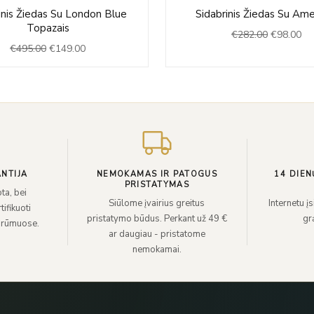
Original
Current
Original
Cu
inis Žiedas Su London Blue
Sidabrinis Žiedas Su Ame
price
price
price
pri
Topazais
€
282.00
€
98.00
was:
is:
was:
is:
€
495.00
€
149.00
€495.00.
€149.00.
€282.00.
€9
NTIJA
NEMOKAMAS IR PATOGUS
14 DIEN
PRISTATYMAS
ta, bei
Siūlome įvairius greitus
Internetu į
ifikuoti
pristatymo būdus. Perkant už 49 €
grą
 rūmuose.
ar daugiau - pristatome
nemokamai.