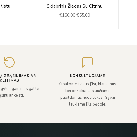
rrent
Original
Current
tistu
Sidabrinis Žiedas Su Citrinu
ce
price
price
€
160.00
€
55.00
was:
is:
8.00.
€160.00.
€55.00.
Įveskite
el.
paštą
Ų GRĄŽINIMAS AR
KONSULTUOJAME
KEITIMAS
Atsakome į visus jūsų klausimus
sigytus gaminius galite
bei prireikus atsiunčiame
žinti ar keisti.
papildomas nuotraukas. Gyvai
laukiame Klaipėdoje.