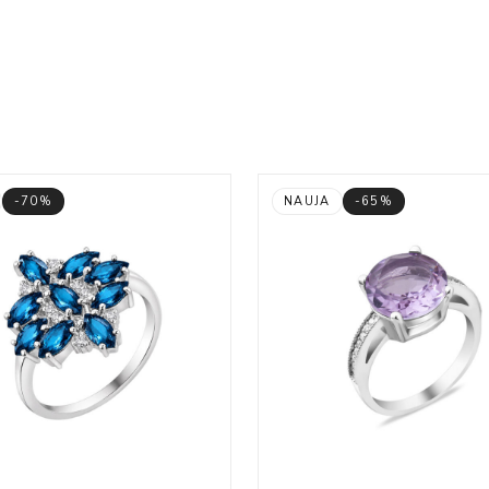
-70%
NAUJA
-65%