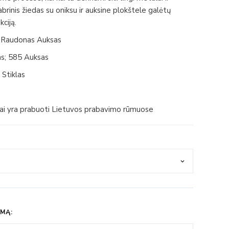
abrinis žiedas su oniksu ir auksine plokštele galėtų
kciją.
; Raudonas Auksas
as; 585 Auksas
 Stiklas
iai yra prabuoti Lietuvos prabavimo rūmuose
IMĄ: