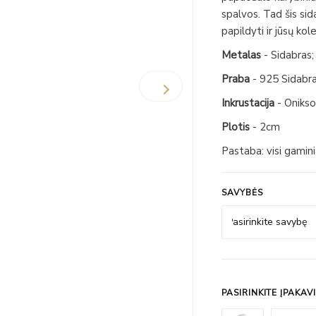
spalvos. Tad šis sid
papildyti ir jūsų kole
Metalas
- Sidabras
Praba
- 925 Sidabr
Inkrustacija
- Onikso
Plotis
- 2cm
Pastaba: visi gamin
SAVYBĖS
PASIRINKITE ĮPAKAV