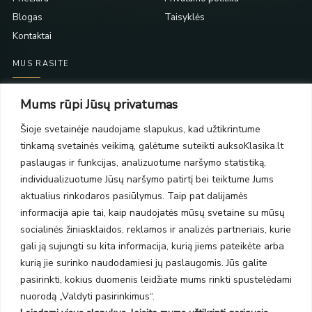
Blogas
Taisyklės
Kontaktai
MUS RASITE
Taikos pr. 139
Mums rūpi Jūsų privatumas
PC Molas, Klaipėda
Taikos pr. 141
Šioje svetainėje naudojame slapukus, kad užtikrintume
PC BIG 2, Klaipėda
tinkamą svetainės veikimą, galėtume suteikti auksoKlasika.lt
Šilutės pl. 35
paslaugas ir funkcijas, analizuotume naršymo statistiką,
PC Banginis, Klaipėda
individualizuotume Jūsų naršymo patirtį bei teiktume Jums
NAUJIENLAIŠKIS
aktualius rinkodaros pasiūlymus. Taip pat dalijamės
informacija apie tai, kaip naudojatės mūsų svetaine su mūsų
socialinės žiniasklaidos, reklamos ir analizės partneriais, kurie
Prenumeruokite ir gaukite pasiūlymus, naujienas bei riboto
gali ją sujungti su kita informacija, kurią jiems pateikėte arba
leidimo kolekcijas.
kurią jie surinko naudodamiesi jų paslaugomis. Jūs galite
pasirinkti, kokius duomenis leidžiate mums rinkti spustelėdami
nuorodą „Valdyti pasirinkimus“.