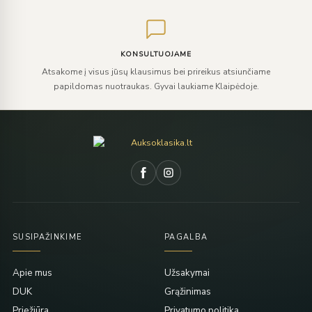
KONSULTUOJAME
Atsakome į visus jūsų klausimus bei prireikus atsiunčiame
papildomas nuotraukas. Gyvai laukiame Klaipėdoje.
SUSIPAŽINKIME
PAGALBA
Apie mus
Užsakymai
DUK
Grąžinimas
Priežiūra
Privatumo politika