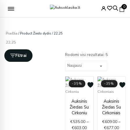
Pereiti
Nemokamas pristatymas nuo 49€
0
prie
turinio
Pradžia
/ Product Žiedo dydis / 22,25
22,25
Rūšiuojama
pagal
Rodomi visi rezultatai: 5
Filtrai
naujausią
-35%
-35%
Price
Price
Auksinis
Auksinis
range:
range
Žiedas Su
Žiedas Su
€535.00
€609.
Cirkoniu
Cirkoniais
through
throu
€
535.00
–
€
609.00
–
€603.00
€677.
€
603.00
€
677.00