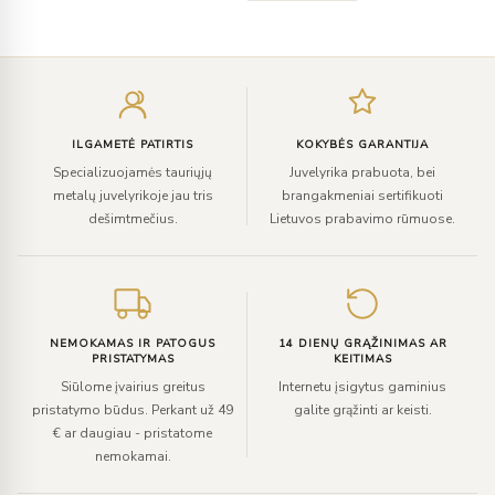
Įveskite
el.
paštą
ILGAMETĖ PATIRTIS
KOKYBĖS GARANTIJA
Specializuojamės tauriųjų
Juvelyrika prabuota, bei
metalų juvelyrikoje jau tris
brangakmeniai sertifikuoti
dešimtmečius.
Lietuvos prabavimo rūmuose.
NEMOKAMAS IR PATOGUS
14 DIENŲ GRĄŽINIMAS AR
PRISTATYMAS
KEITIMAS
Siūlome įvairius greitus
Internetu įsigytus gaminius
pristatymo būdus. Perkant už 49
galite grąžinti ar keisti.
€ ar daugiau - pristatome
nemokamai.