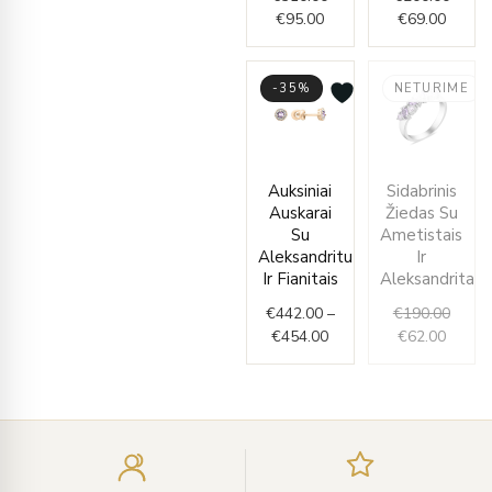
€
95.00
€
69.00
-35%
NETURIME
Price
Curren
Origin
Auksiniai
Sidabrinis
range:
price
price
Auskarai
Žiedas Su
€442.00
is:
was:
Su
Ametistais
through
€62.00
€190.
Aleksandritu
Ir
€454.00
Ir Fianitais
Aleksandritais
€
442.00
–
€
190.00
€
454.00
€
62.00
Įveskite
el.
paštą