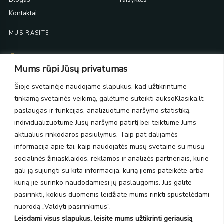
Kontaktai
MUS RASITE
Taikos pr. 139
Mums rūpi Jūsų privatumas
PC Molas, Klaipėda
Taikos pr. 141
Šioje svetainėje naudojame slapukus, kad užtikrintume
PC BIG 2, Klaipėda
tinkamą svetainės veikimą, galėtume suteikti auksoKlasika.lt
Šilutės pl. 35
PC Banginis, Klaipėda
paslaugas ir funkcijas, analizuotume naršymo statistiką,
individualizuotume Jūsų naršymo patirtį bei teiktume Jums
NAUJIENLAIŠKIS
aktualius rinkodaros pasiūlymus. Taip pat dalijamės
informacija apie tai, kaip naudojatės mūsų svetaine su mūsų
Prenumeruokite ir gaukite pasiūlymus, naujienas bei riboto
socialinės žiniasklaidos, reklamos ir analizės partneriais, kurie
leidimo kolekcijas.
gali ją sujungti su kita informacija, kurią jiems pateikėte arba
kurią jie surinko naudodamiesi jų paslaugomis. Jūs galite
pasirinkti, kokius duomenis leidžiate mums rinkti spustelėdami
nuorodą „Valdyti pasirinkimus“.
Leisdami visus slapukus, leisite mums užtikrinti geriausią
SIŲSTI