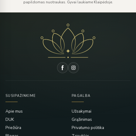
papildomas nuotraukas. Gyvai laukiame Klaipėdoje.
SUSIPAŽINKIME
PAGALBA
Apie mus
Užsakymai
DUK
Grąžinimas
Priežiūra
Privatumo politika
Blogas
Taisyklės