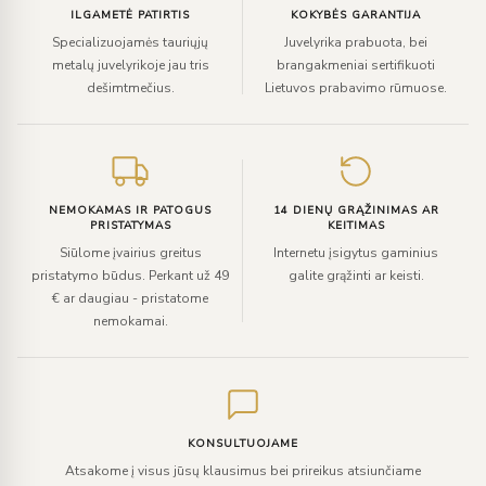
ILGAMETĖ PATIRTIS
KOKYBĖS GARANTIJA
Specializuojamės tauriųjų
Juvelyrika prabuota, bei
metalų juvelyrikoje jau tris
brangakmeniai sertifikuoti
dešimtmečius.
Lietuvos prabavimo rūmuose.
NEMOKAMAS IR PATOGUS
14 DIENŲ GRĄŽINIMAS AR
PRISTATYMAS
KEITIMAS
Siūlome įvairius greitus
Internetu įsigytus gaminius
pristatymo būdus. Perkant už 49
galite grąžinti ar keisti.
€ ar daugiau - pristatome
nemokamai.
KONSULTUOJAME
Atsakome į visus jūsų klausimus bei prireikus atsiunčiame